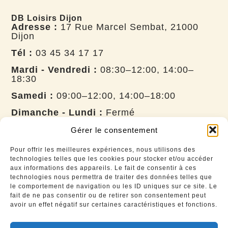
DB Loisirs Dijon
Adresse :
17 Rue Marcel Sembat, 21000
Dijon
Tél :
03 45 34 17 17
Mardi - Vendredi :
08:30–12:00, 14:00–
18:30
Samedi :
09:00–12:00, 14:00–18:00
Dimanche - Lundi :
Fermé
DB Loisirs Besançon
Adresse :
8 Rue Belle ville, 25770 Franois
Gérer le consentement
Tél :
03 53 63 15 17
Pour offrir les meilleures expériences, nous utilisons des
technologies telles que les cookies pour stocker et/ou accéder
Mardi - Vendredi :
08:30–12:00, 14:00–
aux informations des appareils. Le fait de consentir à ces
18:30
technologies nous permettra de traiter des données telles que
le comportement de navigation ou les ID uniques sur ce site. Le
Samedi :
09:00–12:00, 14:00–18:00
fait de ne pas consentir ou de retirer son consentement peut
avoir un effet négatif sur certaines caractéristiques et fonctions.
Dimanche - lundi:
Fermé
Atelier fermé le samedi après-midi