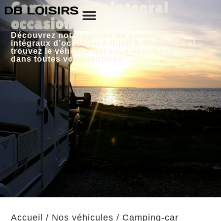
Camping-car integral
occasion
Découvrez notre gamme de camping-cars
intégraux d’occasion à Dijon & Besançon et
trouvez le véhicule qui vous accompagnera
dans toutes vos aventures.
Accueil
/
Nos véhicules
/
Camping-car