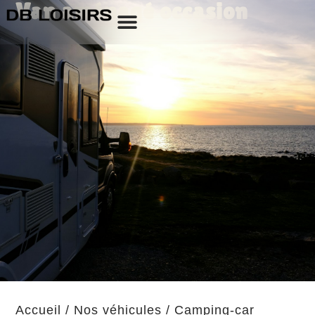
Van aménagé occasion
Accueil
/
Nos véhicules
/
Camping-car